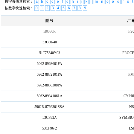
按字母快速检索：
a
b
c
d
e
f
g
h
i
j
k
l
m
n
o
p
q
r
s
t
按数字快速检索：
0
1
2
3
4
5
6
7
8
9
型 号
厂 
5l0380R
FS
53C80-40
51T75340Y03
PROCE
5962-8963601PA
5962-8872101PA
PM
5962-8850308PA
5962-8984106LA
CYPR
5962R-8766301SSA
NS
53CF92A
SYMBIO
53CF96-2
LS