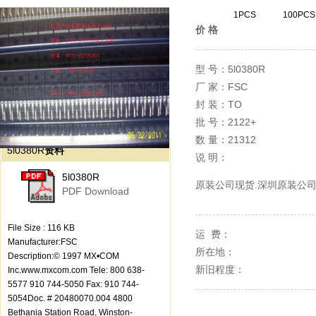
1PCS
100PCS
价 格
5l0380R
型 号：
FSC
厂 家：
TO
封 装：
2122+
批 号：
21312
数 量：
5l0380R
资料
说 明：
5l0380R
原装公司现货.深圳原装公司
PDF Download
File Size : 116 KB
运 费：
Manufacturer:FSC
所在地：
Description:© 1997 MX•COM
新旧程度：
Inc.www.mxcom.com Tele: 800 638-
5577 910 744-5050 Fax: 910 744-
5054Doc. # 20480070.004 4800
Bethania Station Road, Winston-