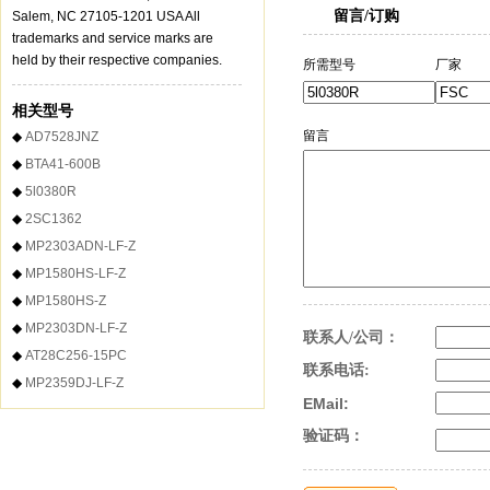
留言/订购
Salem, NC 27105-1201 USA All
trademarks and service marks are
held by their respective companies.
所需型号
厂家
相关型号
留言
◆
AD7528JNZ
◆
BTA41-600B
◆
5l0380R
◆
2SC1362
◆
MP2303ADN-LF-Z
◆
MP1580HS-LF-Z
◆
MP1580HS-Z
◆
MP2303DN-LF-Z
联系人/公司：
◆
AT28C256-15PC
联系电话:
◆
MP2359DJ-LF-Z
EMail:
验证码：