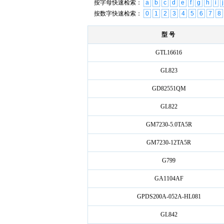
按字母快速检索：
a
b
c
d
e
f
g
h
i
j
按数字快速检索：
0
1
2
3
4
5
6
7
8
型 号
GTL16616
GL823
GD82551QM
GL822
GM7230-5.0TA5R
GM7230-12TA5R
G799
GA1104AF
GPDS200A-052A-HL081
GL842