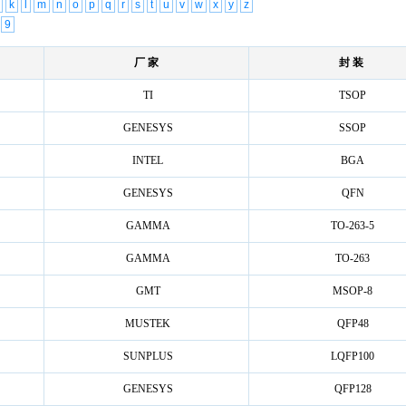
k
l
m
n
o
p
q
r
s
t
u
v
w
x
y
z
9
厂 家
封 装
TI
TSOP
GENESYS
SSOP
INTEL
BGA
GENESYS
QFN
GAMMA
TO-263-5
GAMMA
TO-263
GMT
MSOP-8
MUSTEK
QFP48
SUNPLUS
LQFP100
GENESYS
QFP128